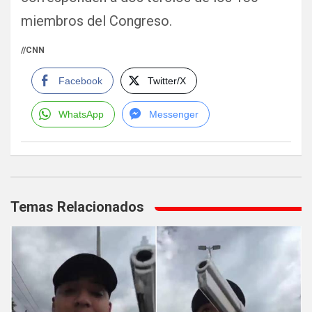
miembros del Congreso.
//CNN
Facebook
Twitter/X
WhatsApp
Messenger
Navegación
de
Temas Relacionados
entradas