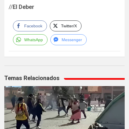
//
El Deber
Facebook
Twitter/X
WhatsApp
Messenger
Navegación
de
Temas Relacionados
entradas