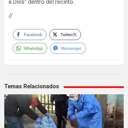
a Dios” dentro del recinto.
//
Facebook
Twitter/X
WhatsApp
Messenger
Navegación
de
Temas Relacionados
entradas