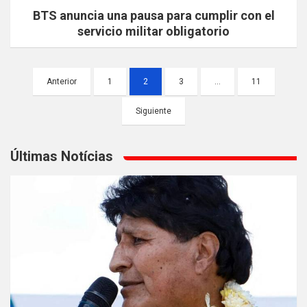
BTS anuncia una pausa para cumplir con el
servicio militar obligatorio
Paginación
Anterior
1
2
3
…
11
de
Siguiente
entradas
Últimas Notícias