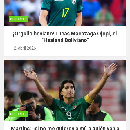
DEPORTES
¡Orgullo beniano! Lucas Macazaga Ojopi, el
“Haaland Boliviano”
2, abril 2026
DEPORTES
Martins: «si no me quieren a mí, a quién van a