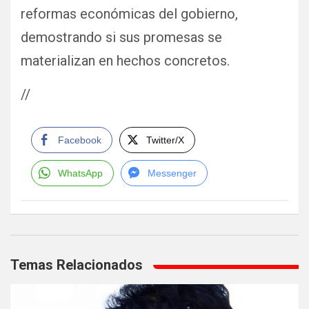
reformas económicas del gobierno,
demostrando si sus promesas se
materializan en hechos concretos.
//
Facebook
Twitter/X
WhatsApp
Messenger
Navegación
de
Temas Relacionados
entradas