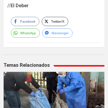
//
El Deber
Facebook
Twitter/X
WhatsApp
Messenger
Navegación
de
Temas Relacionados
entradas