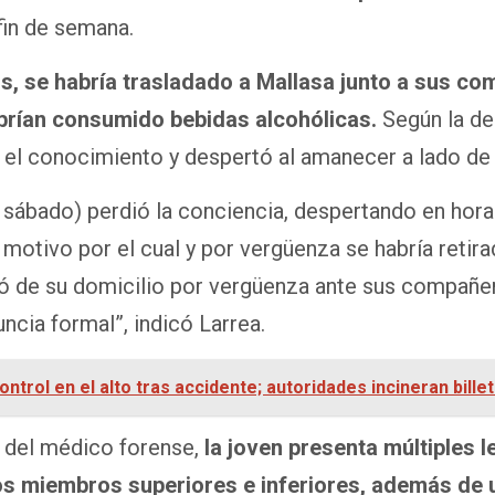
fin de semana.
os, se habría trasladado a Mallasa junto a sus c
brían consumido bebidas alcohólicas.
Según la de
ió el conocimiento y despertó al amanecer a lado de
ía sábado) perdió la conciencia, despertando en hor
motivo por el cual y por vergüenza se habría retira
ó de su domicilio por vergüenza ante sus compañer
uncia formal”, indicó Larrea.
ntrol en el alto tras accidente; autoridades incineran bille
n del médico forense,
la joven presenta múltiples l
 los miembros superiores e inferiores, además de