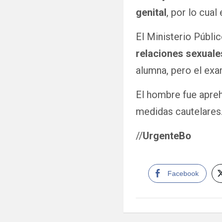
genital
, por lo cua
El Ministerio Públi
relaciones sexuale
alumna, pero el exa
El hombre fue apreh
medidas cautelares
//
UrgenteBo
Facebook