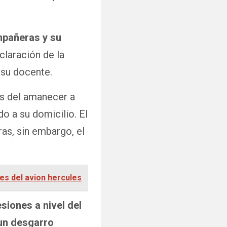
ompañeras y su
claración de la
 su docente.
as del amanecer a
do a su domicilio. El
as, sin embargo, el
tes del avion hercules
esiones a nivel del
 un desgarro