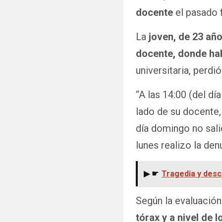
docente
el pasado 
La
joven, de 23 añ
docente, donde ha
universitaria, perd
“A las 14:00 (del d
lado de su docente, 
día domingo no sali
lunes realizo la den
▶ ☛
Tragedia y desco
Según la evaluació
tórax y a nivel de