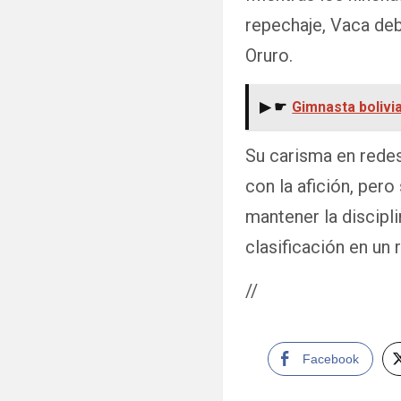
repechaje, Vaca deb
Oruro.
▶ ☛
Gimnasta bolivi
Su carisma en redes
con la afición, per
mantener la discipli
clasificación en un
//
Facebook