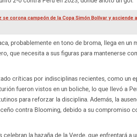
iunfo 2-0 contra Perú en 2023, donde anotó un gol.
ez se corona campeón de la Copa Simón Bolívar y asciende a 
aca, probablemente en tono de broma, llega en un
ero, que necesita a sus figuras para mantenerse com
tado críticas por indisciplinas recientes, como un e
urión fueron vistos en un boliche, lo que llevó a P
tinos para reforzar la disciplina. Además, la ausen
ruceño contra Blooming, debido a su compromiso con
 celebran la hazaña de la Verde, que enfrentará a un