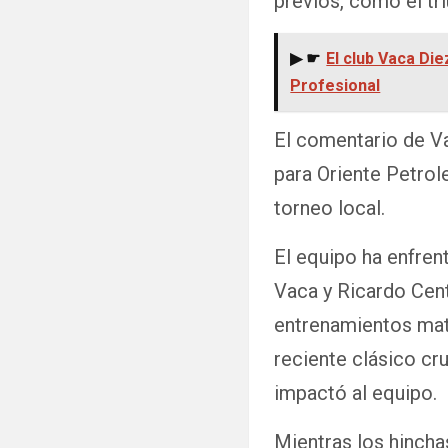
previos, como el tr
▶ ☛
El club Vaca Di
Profesional
El comentario de V
para Oriente Petrol
torneo local.
El equipo ha enfren
Vaca y Ricardo Cent
entrenamientos matu
reciente clásico c
impactó al equipo.
Mientras los hinchas