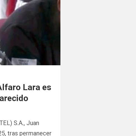
lfaro Lara es
parecido
EL) S.A., Juan
025, tras permanecer