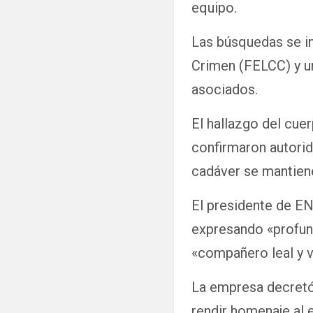
equipo.
Las búsquedas se in
Crimen (FELCC) y un
asociados.
El hallazgo del cue
confirmaron autorid
cadáver se mantiene
El presidente de E
expresando «profund
«compañero leal y vi
La empresa decretó 
rendir homenaje al 