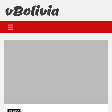
Saltar
al
contenido
VBolivia
MUNDO