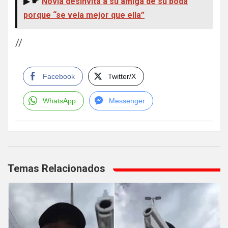
▶ ☛
Novia desinvita a su amiga de su boda
porque “se veía mejor que ella”
//
Facebook
Twitter/X
WhatsApp
Messenger
Navegación
de
Temas Relacionados
entradas