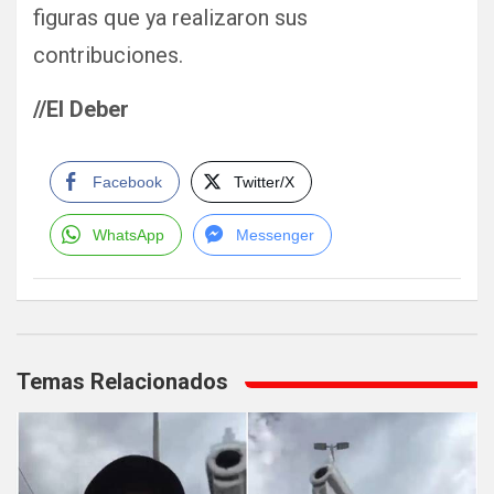
figuras que ya realizaron sus
contribuciones.
//El Deber
Facebook
Twitter/X
WhatsApp
Messenger
Navegación
de
Temas Relacionados
entradas