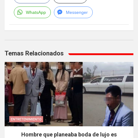
WhatsApp
Messenger
Navegación
de
Temas Relacionados
entradas
ENTRETENIMIENTO
Hombre que planeaba boda de lujo es