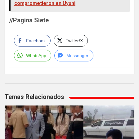
comprometieron en Uyuni
//Pagina Siete
Facebook
Twitter/X
WhatsApp
Messenger
Navegación
de
Temas Relacionados
entradas