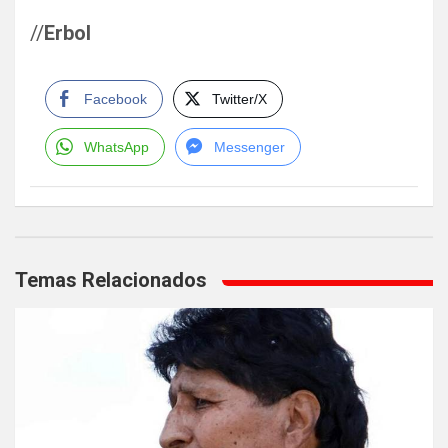
//
Erbol
Facebook
Twitter/X
WhatsApp
Messenger
Navegación
de
Temas Relacionados
entradas