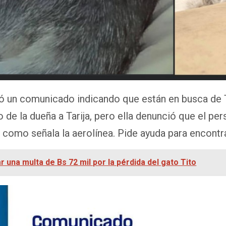
ió un comunicado indicando que están en busca de 
no de la dueña a Tarija, pero ella denunció que el pe
 como señala la aerolínea. Pide ayuda para encontra
 una multa de Bs 72 mil por la pérdida del gato Tito