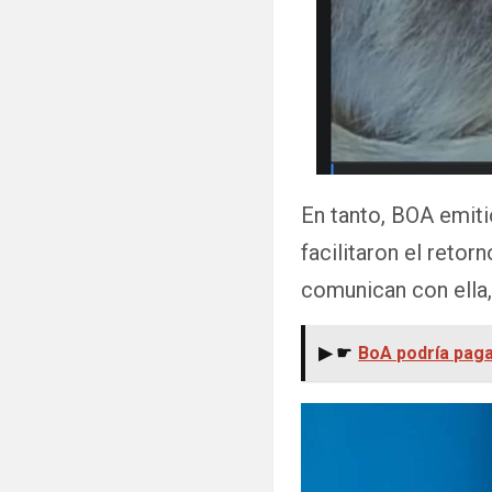
En tanto, BOA emit
facilitaron el retor
comunican con ella,
▶ ☛
BoA podría pagar