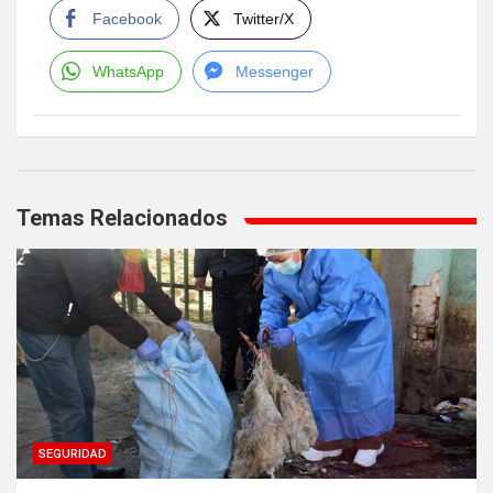
Facebook
Twitter/X
WhatsApp
Messenger
Navegación
de
Temas Relacionados
entradas
SEGURIDAD