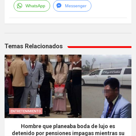
WhatsApp
Messenger
Navegación
de
Temas Relacionados
entradas
ENTRETENIMIENTO
Hombre que planeaba boda de lujo es
detenido por pensiones impagas mientras su