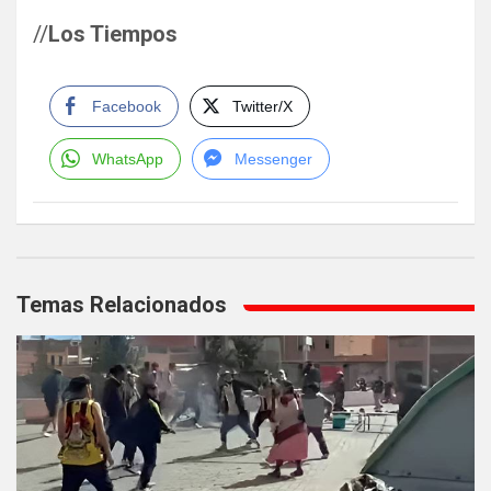
//
Los Tiempos
Facebook
Twitter/X
WhatsApp
Messenger
Navegación
de
Temas Relacionados
entradas