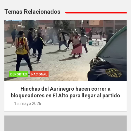
Navegación
de
Temas Relacionados
entradas
DEPORTES
NACIONAL
Hinchas del Aurinegro hacen correr a
bloqueadores en El Alto para llegar al partido
15, mayo 2026