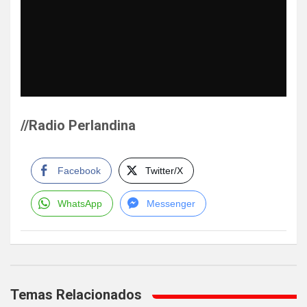
//Radio Perlandina
Facebook
Twitter/X
WhatsApp
Messenger
Navegación
de
Temas Relacionados