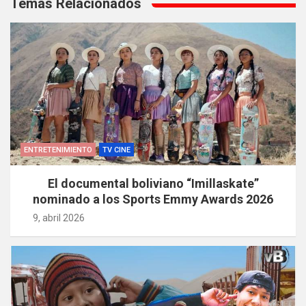
de
Temas Relacionados
entradas
ENTRETENIMIENTO
TV CINE
El documental boliviano “Imillaskate”
nominado a los Sports Emmy Awards 2026
9, abril 2026