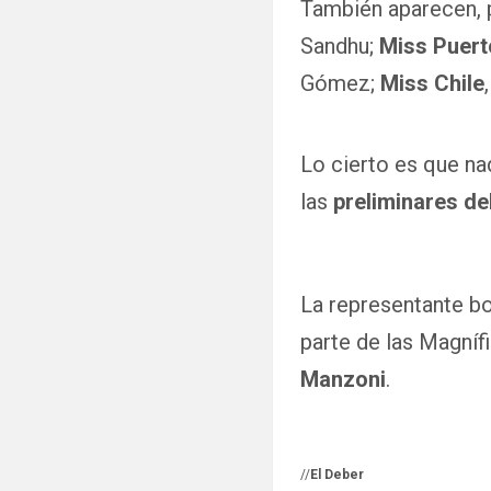
También aparecen,
Sandhu;
Miss Puert
Gómez;
Miss Chile
Lo cierto es que na
las
preliminares de
La representante bo
parte de las Magníf
Manzoni
.
//
El Deber