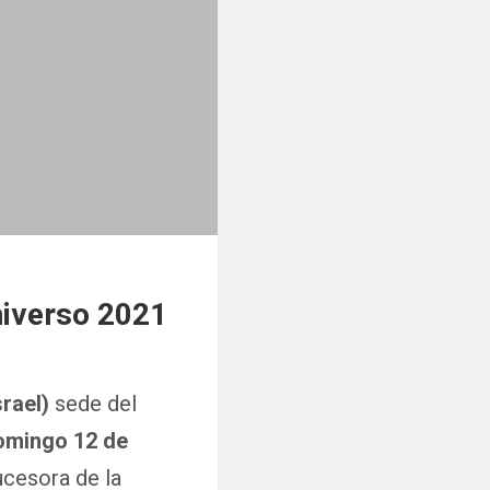
niverso 2021
srael)
sede del
omingo 12 de
sucesora de la