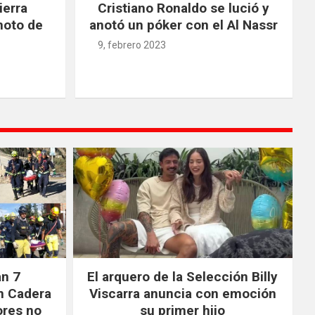
ierra
Cristiano Ronaldo se lució y
moto de
anotó un póker con el Al Nassr
9, febrero 2023
an 7
El arquero de la Selección Billy
n Cadera
Viscarra anuncia con emoción
ores no
su primer hijo