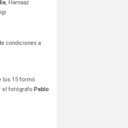
dia
, Harnaaz
igi
 de condiciones a
e los 15 formó
r el fotógrafo
Pablo