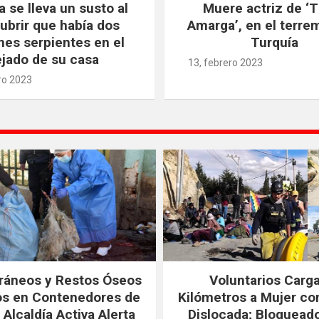
a se lleva un susto al
Muere actriz de ‘T
ubrir que había dos
Amarga’, en el terre
es serpientes en el
Turquía
ejado de su casa
13, febrero 2023
ro 2023
Cráneos y Restos Óseos
Voluntarios Carg
os en Contenedores de
Kilómetros a Mujer co
 Alcaldía Activa Alerta
Dislocada; Bloquead