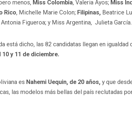
 pero menos,
Miss
Colombia
, Valeria Ayos;
Miss
In
o Rico
, Michelle Marie Colon;
Filipinas,
Beatrice Lu
, Antonia Figueroa; y Miss Argentina, Julieta García.
da está dicho, las 82 candidatas llegan en igualdad
l 10 y 11 de diciembre.
liviana es
Nahemi Uequin, de 20 años,
y que desd
icas, las modelos más bellas del país reclutadas po