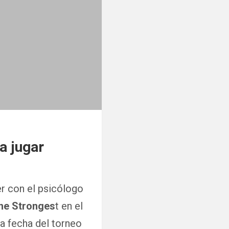
a jugar
er con el psicólogo
The Stronges
t en el
ra fecha del torneo