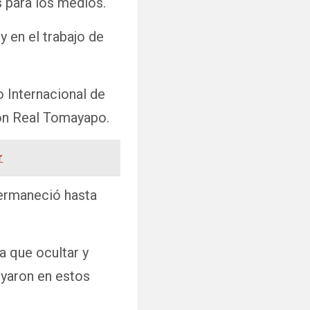
s para los medios.
 en el trabajo de
 Internacional de
con Real Tomayapo.
r
permaneció hasta
a que ocultar y
oyaron en estos