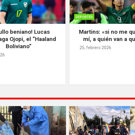
DEPORTES
ullo beniano! Lucas
Martins: «si no me qu
ga Ojopi, el “Haaland
mí, a quién van a q
Boliviano”
25, febrero 2026
026