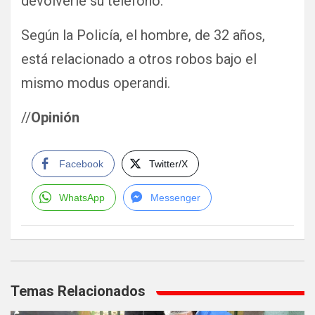
devolverle su teléfono.
Según la Policía, el hombre, de 32 años,
está relacionado a otros robos bajo el
mismo modus operandi.
//
Opinión
Facebook
Twitter/X
WhatsApp
Messenger
Navegación
de
Temas Relacionados