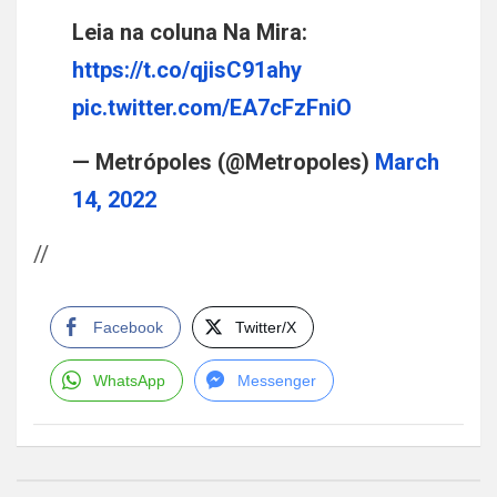
Leia na coluna Na Mira:
https://t.co/qjisC91ahy
pic.twitter.com/EA7cFzFniO
— Metrópoles (@Metropoles)
March
14, 2022
//
Facebook
Twitter/X
WhatsApp
Messenger
Navegación